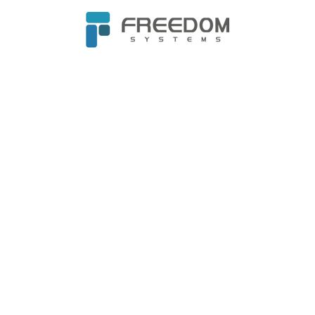
護人員與病患創造了更加安
基礎，彰顯在醫療轉型的卓
院推動零信任架構
更多案例故事