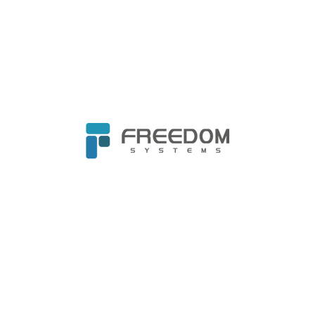
自由系統與華碩深化DaaS訂閱制電腦服務
助力企業最佳化資源配置
2025-01-22
產商合作
公關消息
閱讀更多...