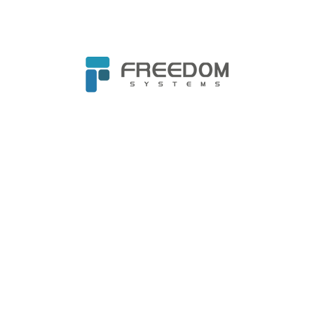
⏰ 活動時間 : 10/22 (二) 14:00-15:00
💻 活動地點 : Teams線上研討會
立即報名
資訊安全
上一篇文章: Jamf Nation Live 2024 - 台北場
下一篇文章: 
上一頁
下一頁
Home
最新消息
最新活動