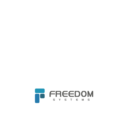
Home
關於我們
公司沿革
成立日本子公司—Freedom Systems Japan
株式会社
企業服務
最新資訊
資訊託管
成功案例
資訊安全
自由觀測站
雲端服務
活動資訊
企業備份
常見問題
網路規劃
檔案下載
基礎建設
IT整合顧問