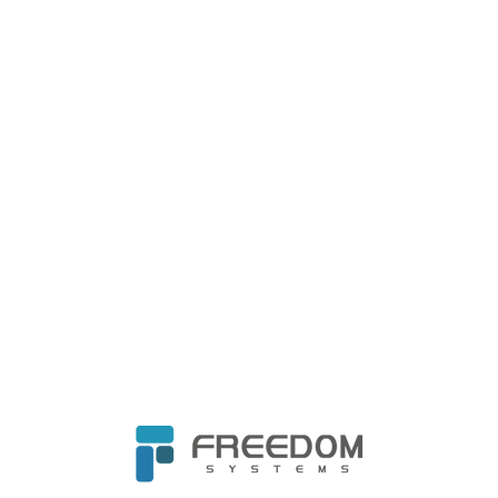
高於其技術能力可及的承諾。
不具客觀視角：
承上述問題，另個原因可能為
有些廠商在面臨企業需求時，無法客觀提供推
薦產品或解決方案，以銷售產品為主要目標導
向。
無法跨領域：
一般 SOC 廠商僅在某領域特別
專精，但卻無法顧及到全面性，沒辦法滿足所
有的企業需求。
資訊基礎架構陌生：
一般 SOC 廠商不熟
Infra，只能進行表象上的事件通報，但是資安
更重要的是逐漸縮小攻擊面積，唯有精熟Infra
的團隊才能協助客戶修補漏洞、優化架構，強
化自體免疫能力。