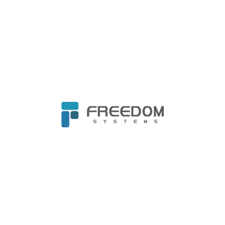
時間：
202
3
年
05
月
09
日
(
二
)
–
0
5
月
11
日
(
四
)
地點：臺北南港展覽二館
主題：
CYBERSEC
台灣資安大會：
Bring Security to
‍💼邀約對象：企業經營者、資訊長、資安長、資訊主
動網站：
https://cyber.ithome.com.tw/
訊安全