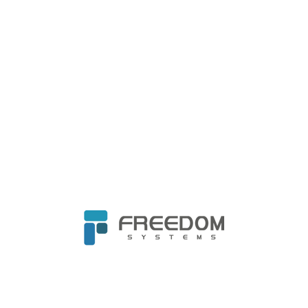
手，欲創造強大IT服務產業鏈
自由系統投資麟數據，強化 AI 基礎建設布局
自由系統攜手AuthenTrend 共創資訊安全垂直
整合生態圈
自由系統榮幸參與泰國台灣形象展 搶攻新南向
商機
自由系統與華碩深化DaaS訂閱制電腦服務 助力
企業最佳化資源配置
邁入醫療關鍵十年，微軟攜產官學推動台灣成
未來醫療示範場域