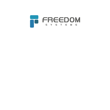
自由系統提供的不僅僅是網路與電腦委外維運服
務，透過門市現況盤點、問題排除SOP手冊的製
作，以及一年餘的實務操作，自由系統不僅主動
提供ALLSAINTS一份完整的全台門市網路與電腦
設備配置及設備現況表，讓Mandy可以清楚掌握
不同門市類型與規模的最佳資訊配置，優化後續
展店速度，更因應ALLSAINTS總部對資訊安全的
重視度、提供全面且詳細的終端裝置安全防護建
議，讓Mandy可以更快速且精準的跟總部IT部門
進行討論，加速與強化ALLSAINTS的安全防護能
量。
「對我來說，我最重視的是每一間門市的營運現
況跟未來規劃，在自由系統的協助下，我不僅能
提前規劃全台門市的電腦設備汰換時程，精準掌
握資本支出（CapEx），還可以進一步優化成本