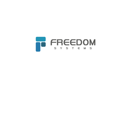
議可諮詢專業顧問進行規劃建置，由經驗較豐富
的專業人員協助完成配置及設定，避免不良實作
所導致的設定錯誤以及資安漏洞。企業內部若已
有 AD，然企業內部人員因日常工作已無暇管理
基礎架構，或對資安領域認識度較薄弱，則可透
過上述簡單指引初步提高 AD 的防禦能力。隨著
威脅不斷演變，對 AD 的保護也應持續進行更新
和優化，保障企業關鍵資源免受侵害，實現長期
的穩定與安全。
立即減輕 IT 管理負擔👉
委外服務，降低AD管理
困難度
參考來源 :