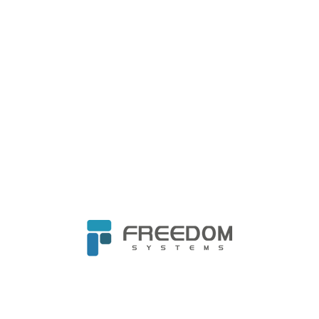
在基礎環境設定上就留下攻擊缺口。
資安長必須
慎選供應商和產品組合，藉由概念驗證（PoC）
多重評估，跳脫產品功能，看到服務綜效
。
你的資安長準備好了嗎？
總結來說，資安長的具體任務就是
「向上爭取資
源，向下落實政策，向外集結武器，統合有利戰
友」
。資安技術革新快速，企業自給自足不符合
成本效益。資安長須採戰略性思考（Strategic
Thinking），妥善向外集結有利援軍，讓內部資
安單位專注於業務核心目標。