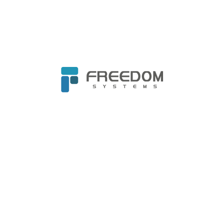
定期評估與更新
定期（例如每年）對合約進行評估，根據新
的資訊安全發展和風險調整相關內容。
五、監控與應對
1. 部署技術措施
根據ISO 21434和TISAX的要求，確保所有重
要的資訊系統都部署了適當的安全措施，包括
但不限於防火牆、防毒軟體、入侵偵測系統
(IDS)和入侵防禦系統(IPS)。
實施網路分割，將關鍵資訊資產與其他網路隔
離，減少整體系統的攻擊面。
運用加密技術來保護儲存和傳輸中的資料，特
別是對於個人資料和敏感商業資訊。